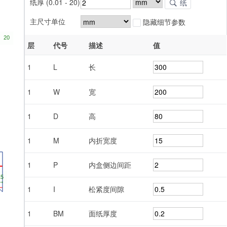
纸厚 (0.01 - 20)
纸
主尺寸单位
隐藏细节参数
层
代号
描述
值
1
L
长
1
W
宽
1
D
高
1
M
内折宽度
1
P
内盒侧边间距
1
I
松紧度间隙
1
BM
面纸厚度