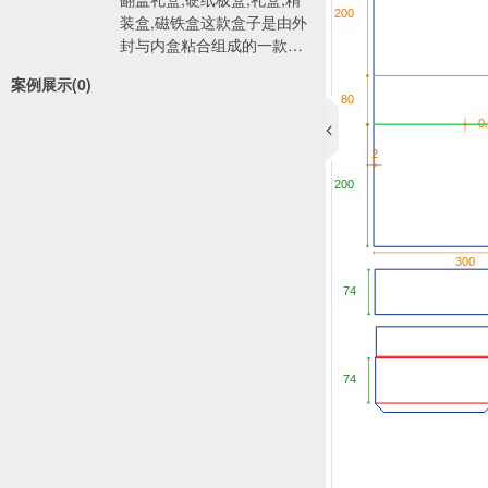
装盒,磁铁盒这款盒子是由外
封与内盒粘合组成的一款翻
盖盒子，一般封口处带磁
案例展示(0)
铁，不易自开，一般精装盒
包括三层纸：裱纸，夹层灰
板/白板纸，里纸，表面印刷
精美图案或者加工特殊工
艺，广泛用于：化妆品包
装，电子产品包装，3C类产
品包装，工艺品包装，玩具
包装等。精装盒-手工盒又称
之为粘贴纸盒，是指用贴面
材料将基材纸板粘合裱贴而
成，成型后不能再折叠成平
板状，而只能以固定盒型运
输和仓储，故又名固定纸
盒。 由于这类纸盒采用的材
料比较广泛，制作工序比较
繁多，结构复杂，采用手工
制作为主，制作周期相对折
叠纸盒长，档次和价位也比