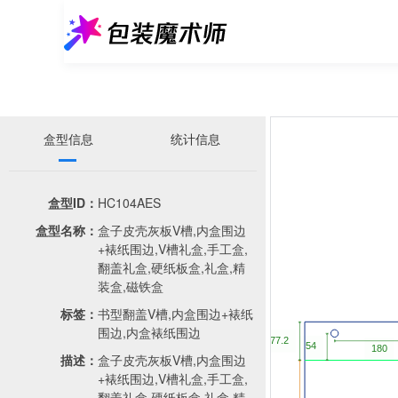
盒型信息
统计信息
盒型ID：
HC104AES
盒型名称：
盒子皮壳灰板V槽,内盒围边
+裱纸围边,V槽礼盒,手工盒,
翻盖礼盒,硬纸板盒,礼盒,精
装盒,磁铁盒
标签：
书型翻盖V槽,内盒围边+裱纸
围边,内盒裱纸围边
描述：
盒子皮壳灰板V槽,内盒围边
+裱纸围边,V槽礼盒,手工盒,
翻盖礼盒,硬纸板盒,礼盒,精