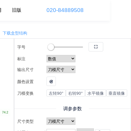
020-84889508
网
旧版
下载盒型结构
字号
标注
输出尺寸
颜色设置
刀模变换
左转90°
右转90°
水平镜像
垂直镜像
调参参数
尺寸类型