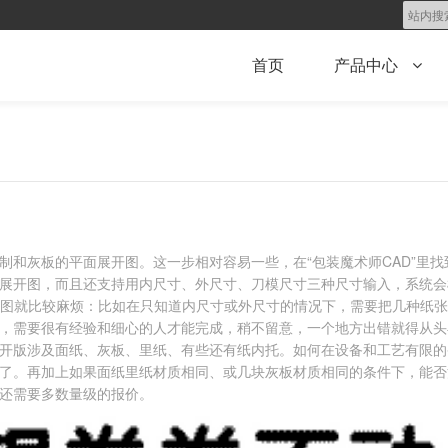
首页
产品中心
制和灰板的平面展开图。这一步相对容易一些，在“包装魔术师CAD”里
展开图，而且还支持用内尺寸、外尺寸、刀模尺寸三种尺寸输入，系统会
绘图就比较麻烦：比如在只知道内尺寸或外尺寸的情况下，需要把几种纸
，需要很有经验和细心的人才能完成，稍不留意，一个地方出错就得从头
开版涉及面纸、灰板、里纸、有些还有纸内托。如何在设备和工艺有限的
了。再加上如果面纸里纸材质相同、或几块灰板材质相同的条件下，能否
还需要多数量级的报价。