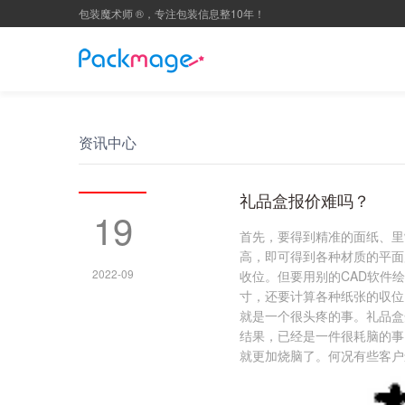
包装魔术师 ®，专注包装信息整10年！
资讯中心
礼品盒报价难吗？
19
首先，要得到精准的面纸、里
高，即可得到各种材质的平面
2022-09
收位。但要用别的CAD软件
寸，还要计算各种纸张的収位
就是一个很头疼的事。礼品盒
结果，已经是一件很耗脑的事
就更加烧脑了。何况有些客户