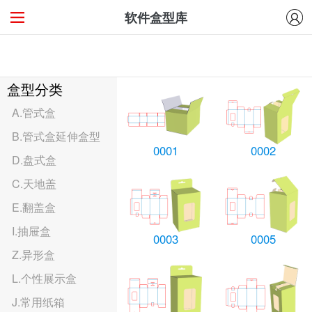
软件盒型库
盒型分类
A.管式盒
B.管式盒延伸盒型
0001
0002
D.盘式盒
C.天地盖
E.翻盖盒
I.抽屉盒
0003
0005
Z.异形盒
L.个性展示盒
J.常用纸箱