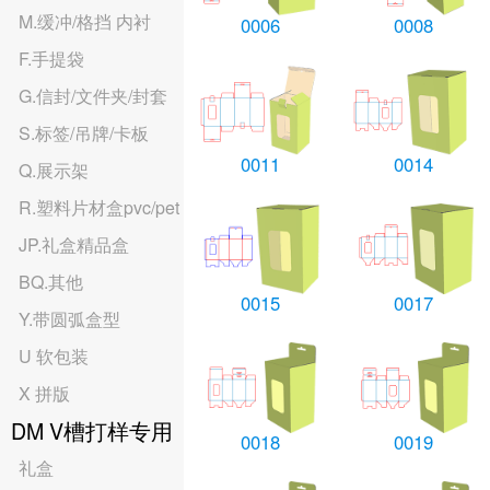
M.缓冲/格挡 内衬
0006
0008
F.手提袋
G.信封/文件夹/封套
S.标签/吊牌/卡板
0011
0014
Q.展示架
R.塑料片材盒pvc/pet
JP.礼盒精品盒
BQ.其他
0015
0017
Y.带圆弧盒型
U 软包装
X 拼版
DM V槽打样专用
0018
0019
礼盒